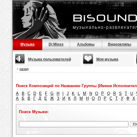
Музыка
Dj Mixes
Альбомы
Видеоклипы
Музыка пользователей
Моя музыка
назад
Поиск Композиций по Названию Группы (Имени Исполнител
A
B
C
D
E
F
G
H
I
J
K
L
M
N
O
P
Q
R
S
T
U
·
·
·
·
·
·
·
·
·
·
·
·
·
·
·
·
·
·
·
·
·
А
Б
В
Г
Д
Е
Ж
З
И
К
Л
М
Н
О
П
Р
С
Т
У
Ф
Х
·
·
·
·
·
·
·
·
·
·
·
·
·
·
·
·
·
·
·
·
Поиск Музыки: