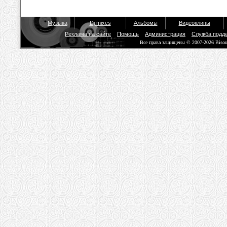
Музыка
Dj mixes
Альбомы
Видеоклипы
Реклама на сайте
Помощь
Администрация
Служба подд
Все права защищены © 2007-2026 Biso