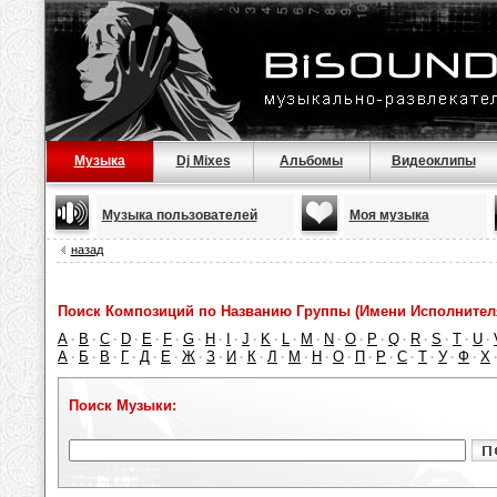
Музыка
Dj Mixes
Альбомы
Видеоклипы
Музыка пользователей
Моя музыка
назад
Поиск Композиций по Названию Группы (Имени Исполнител
A
B
C
D
E
F
G
H
I
J
K
L
M
N
O
P
Q
R
S
T
U
·
·
·
·
·
·
·
·
·
·
·
·
·
·
·
·
·
·
·
·
·
А
Б
В
Г
Д
Е
Ж
З
И
К
Л
М
Н
О
П
Р
С
Т
У
Ф
Х
·
·
·
·
·
·
·
·
·
·
·
·
·
·
·
·
·
·
·
·
Поиск Музыки: