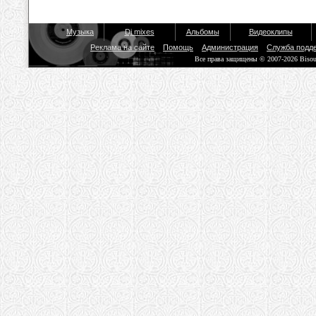
Музыка
Dj mixes
Альбомы
Видеоклипы
Реклама на сайте
Помощь
Администрация
Служба подд
Все права защищены © 2007-2026 Biso