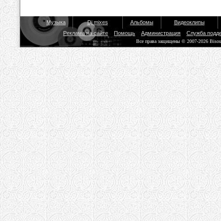
Музыка
Dj mixes
Альбомы
Видеоклипы
Реклама на сайте
Помощь
Администрация
Служба подд
Все права защищены © 2007-2026 Biso