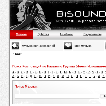
Музыка
Dj Mixes
Альбомы
Видеоклипы
Музыка пользователей
Моя музыка
назад
Поиск Композиций по Названию Группы (Имени Исполнител
A
B
C
D
E
F
G
H
I
J
K
L
M
N
O
P
Q
R
S
T
U
·
·
·
·
·
·
·
·
·
·
·
·
·
·
·
·
·
·
·
·
·
А
Б
В
Г
Д
Е
Ж
З
И
К
Л
М
Н
О
П
Р
С
Т
У
Ф
Х
·
·
·
·
·
·
·
·
·
·
·
·
·
·
·
·
·
·
·
·
Поиск Музыки: