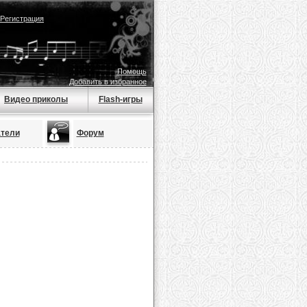
Регистрация
Помощь
Добавить в избранное
Видео приколы
Flash-игры
тели
Форум