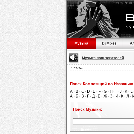
Музыка
Dj Mixes
А
Музыка пользователей
назад
Поиск Композиций по Названию 
A
B
C
D
E
F
G
H
I
J
K
L
·
·
·
·
·
·
·
·
·
·
·
А
Б
В
Г
Д
Е
Ж
З
И
К
Л
·
·
·
·
·
·
·
·
·
·
·
Поиск Музыки: