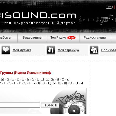
|
Вход
льбомы
Видеоклипы
Топ Радио
Радиостанции
Моя музыка
Моя страница
Пользова
Группы (Имени Исполнителя):
M
N
O
P
Q
R
S
T
U
V
W
X
Y
Z
·
·
·
·
·
·
·
·
·
·
·
·
·
·
М
Н
О
П
Р
С
Т
У
Ф
Х
Ц
Ч
Ш
Щ
Э
Ю
Я
·
·
·
·
·
·
·
·
·
·
·
·
·
·
·
·