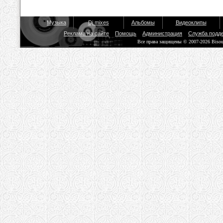
Музыка
Dj mixes
Альбомы
Видеоклипы
Реклама на сайте
Помощь
Администрация
Служба подд
Все права защищены © 2007-2026 Biso