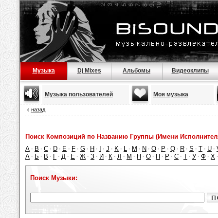
Музыка
Dj Mixes
Альбомы
Видеоклипы
Музыка пользователей
Моя музыка
назад
Поиск Композиций по Названию Группы (Имени Исполнител
A
B
C
D
E
F
G
H
I
J
K
L
M
N
O
P
Q
R
S
T
U
·
·
·
·
·
·
·
·
·
·
·
·
·
·
·
·
·
·
·
·
·
А
Б
В
Г
Д
Е
Ж
З
И
К
Л
М
Н
О
П
Р
С
Т
У
Ф
Х
·
·
·
·
·
·
·
·
·
·
·
·
·
·
·
·
·
·
·
·
Поиск Музыки: