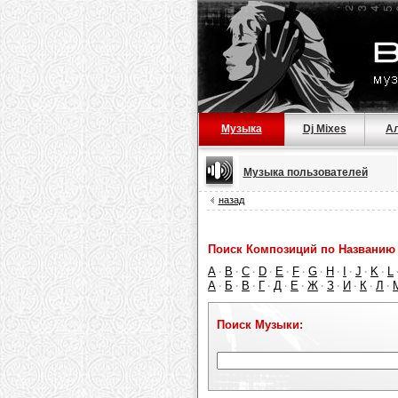
Музыка
Dj Mixes
А
Музыка пользователей
назад
Поиск Композиций по Названию 
A
B
C
D
E
F
G
H
I
J
K
L
·
·
·
·
·
·
·
·
·
·
·
А
Б
В
Г
Д
Е
Ж
З
И
К
Л
·
·
·
·
·
·
·
·
·
·
·
Поиск Музыки: