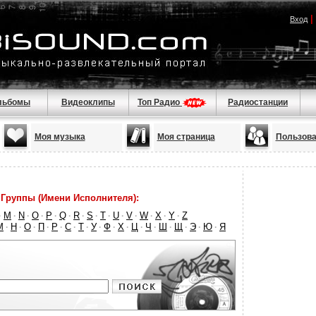
|
Вход
льбомы
Видеоклипы
Топ Радио
Радиостанции
Моя музыка
Моя страница
Пользова
Группы (Имени Исполнителя):
M
N
O
P
Q
R
S
T
U
V
W
X
Y
Z
·
·
·
·
·
·
·
·
·
·
·
·
·
·
М
Н
О
П
Р
С
Т
У
Ф
Х
Ц
Ч
Ш
Щ
Э
Ю
Я
·
·
·
·
·
·
·
·
·
·
·
·
·
·
·
·