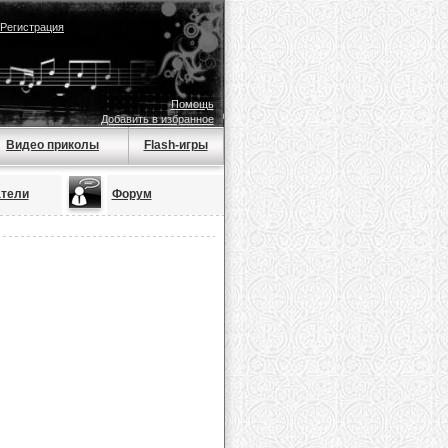
Регистрация
Помощь
Добавить в избранное
Видео приколы
Flash-игры
тели
Форум