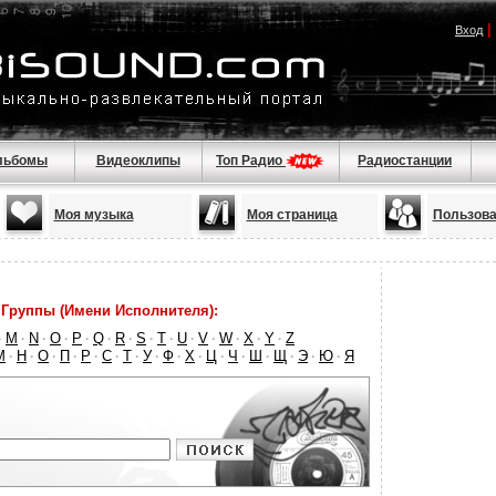
|
Вход
льбомы
Видеоклипы
Топ Радио
Радиостанции
Моя музыка
Моя страница
Пользова
Группы (Имени Исполнителя):
M
N
O
P
Q
R
S
T
U
V
W
X
Y
Z
·
·
·
·
·
·
·
·
·
·
·
·
·
·
М
Н
О
П
Р
С
Т
У
Ф
Х
Ц
Ч
Ш
Щ
Э
Ю
Я
·
·
·
·
·
·
·
·
·
·
·
·
·
·
·
·