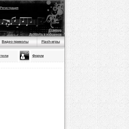
Регистрация
Помощь
Добавить в избранное
Видео приколы
Flash-игры
тели
Форум