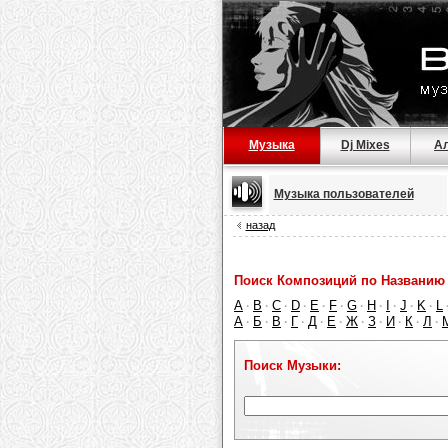
Музыка
Dj Mixes
А
Музыка пользователей
назад
Поиск Композиций по Названию 
A
B
C
D
E
F
G
H
I
J
K
L
·
·
·
·
·
·
·
·
·
·
·
А
Б
В
Г
Д
Е
Ж
З
И
К
Л
·
·
·
·
·
·
·
·
·
·
·
Поиск Музыки: