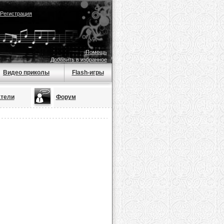
Регистрация
Помощь
Добавить в избранное
Видео приколы
Flash-игры
тели
Форум