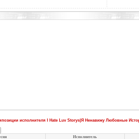
мпозиции исполнителя I Hate Luv Storys|Я Ненавижу Любовные Исто
сня
Исполнитель