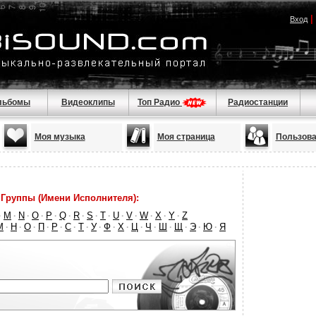
|
Вход
льбомы
Видеоклипы
Топ Радио
Радиостанции
Моя музыка
Моя страница
Пользова
Группы (Имени Исполнителя):
M
N
O
P
Q
R
S
T
U
V
W
X
Y
Z
·
·
·
·
·
·
·
·
·
·
·
·
·
·
М
Н
О
П
Р
С
Т
У
Ф
Х
Ц
Ч
Ш
Щ
Э
Ю
Я
·
·
·
·
·
·
·
·
·
·
·
·
·
·
·
·