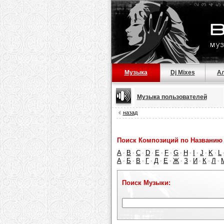
Музыка
Dj Mixes
А
Музыка пользователей
назад
Поиск Композиций по Названию 
A
B
C
D
E
F
G
H
I
J
K
L
·
·
·
·
·
·
·
·
·
·
·
А
Б
В
Г
Д
Е
Ж
З
И
К
Л
·
·
·
·
·
·
·
·
·
·
·
Поиск Музыки: