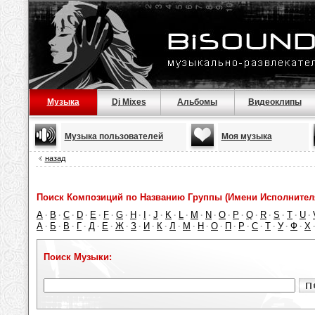
Музыка
Dj Mixes
Альбомы
Видеоклипы
Музыка пользователей
Моя музыка
назад
Поиск Композиций по Названию Группы (Имени Исполнител
A
B
C
D
E
F
G
H
I
J
K
L
M
N
O
P
Q
R
S
T
U
·
·
·
·
·
·
·
·
·
·
·
·
·
·
·
·
·
·
·
·
·
А
Б
В
Г
Д
Е
Ж
З
И
К
Л
М
Н
О
П
Р
С
Т
У
Ф
Х
·
·
·
·
·
·
·
·
·
·
·
·
·
·
·
·
·
·
·
·
Поиск Музыки: