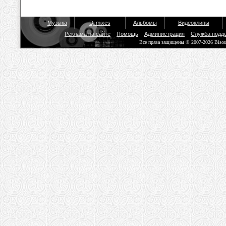
Музыка
Dj mixes
Альбомы
Видеоклипы
Реклама на сайте
Помощь
Администрация
Служба подд
Все права защищены © 2007-2026 Biso