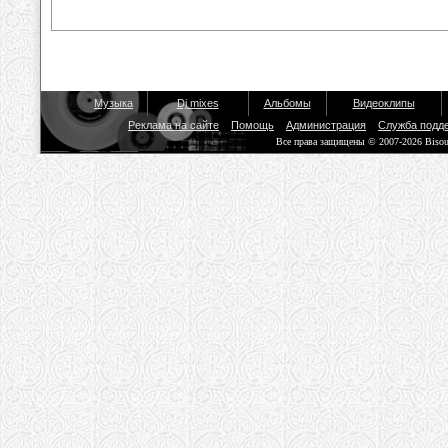
Музыка
Dj mixes
Альбомы
Видеоклипы
Реклама на сайте
Помощь
Администрация
Служба подд
Все права защищены © 2007-2026 Biso