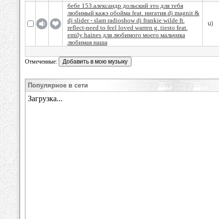
бебе 153.александр дольский это для тебя
любимый кажэ обойма feat. нигатив dj magnit &
dj slider - slam radioshow dj frankie wilde ft.
u)
reflect-need to feel loved warren g. tiesto feat.
emily haines для любимого моего мальчика
любимая наша
Отмеченные:
Популярное в сети