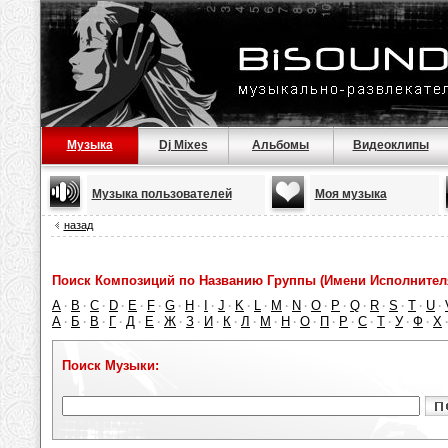
Музыка
Dj Mixes
Альбомы
Видеоклипы
Музыка пользователей
Моя музыка
назад
Поиск Композиций по Названию Группы (Имени Исполнител
A
B
C
D
E
F
G
H
I
J
K
L
M
N
O
P
Q
R
S
T
U
·
·
·
·
·
·
·
·
·
·
·
·
·
·
·
·
·
·
·
·
·
А
Б
В
Г
Д
Е
Ж
З
И
К
Л
М
Н
О
П
Р
С
Т
У
Ф
Х
·
·
·
·
·
·
·
·
·
·
·
·
·
·
·
·
·
·
·
·
Поиск Музыки: