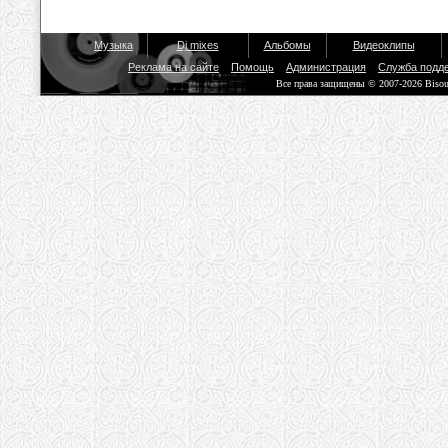
Музыка
Dj mixes
Альбомы
Видеоклипы
Реклама на сайте
Помощь
Администрация
Служба подд
Все права защищены © 2007-2026 Biso