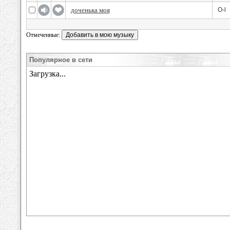
доченька моя
O-l
Отмеченные:
Популярное в сети