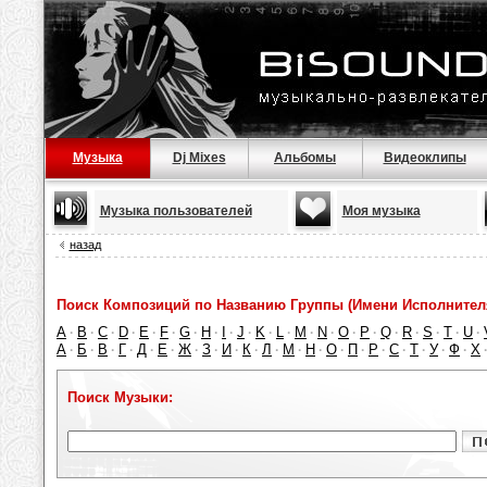
Музыка
Dj Mixes
Альбомы
Видеоклипы
Музыка пользователей
Моя музыка
назад
Поиск Композиций по Названию Группы (Имени Исполнител
A
B
C
D
E
F
G
H
I
J
K
L
M
N
O
P
Q
R
S
T
U
·
·
·
·
·
·
·
·
·
·
·
·
·
·
·
·
·
·
·
·
·
А
Б
В
Г
Д
Е
Ж
З
И
К
Л
М
Н
О
П
Р
С
Т
У
Ф
Х
·
·
·
·
·
·
·
·
·
·
·
·
·
·
·
·
·
·
·
·
Поиск Музыки: