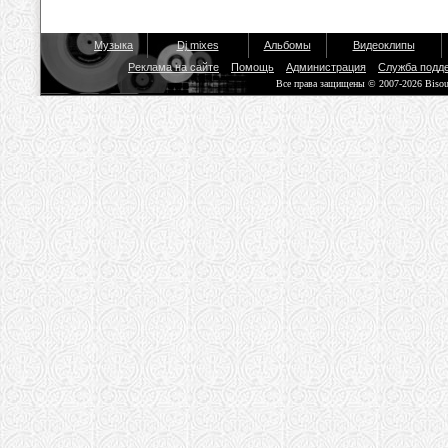
Музыка
Dj mixes
Альбомы
Видеоклипы
Реклама на сайте
Помощь
Администрация
Служба подд
Все права защищены © 2007-2026 Biso