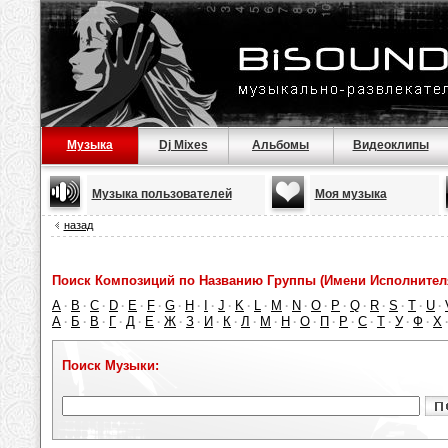
Музыка
Dj Mixes
Альбомы
Видеоклипы
Музыка пользователей
Моя музыка
назад
Поиск Композиций по Названию Группы (Имени Исполнител
A
B
C
D
E
F
G
H
I
J
K
L
M
N
O
P
Q
R
S
T
U
·
·
·
·
·
·
·
·
·
·
·
·
·
·
·
·
·
·
·
·
·
А
Б
В
Г
Д
Е
Ж
З
И
К
Л
М
Н
О
П
Р
С
Т
У
Ф
Х
·
·
·
·
·
·
·
·
·
·
·
·
·
·
·
·
·
·
·
·
Поиск Музыки: