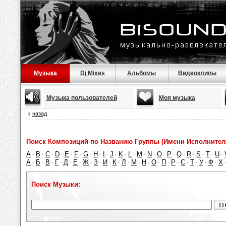
Музыка
Dj Mixes
Альбомы
Видеоклипы
Музыка пользователей
Моя музыка
назад
Поиск Композиций по Названию Группы (Имени Исполнител
A
B
C
D
E
F
G
H
I
J
K
L
M
N
O
P
Q
R
S
T
U
·
·
·
·
·
·
·
·
·
·
·
·
·
·
·
·
·
·
·
·
·
А
Б
В
Г
Д
Е
Ж
З
И
К
Л
М
Н
О
П
Р
С
Т
У
Ф
Х
·
·
·
·
·
·
·
·
·
·
·
·
·
·
·
·
·
·
·
·
Поиск Музыки: