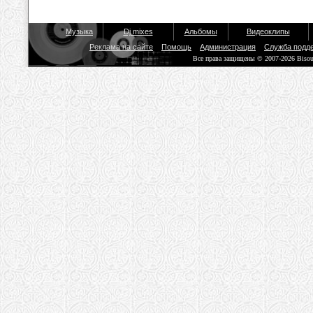
Музыка
Dj mixes
Альбомы
Видеоклипы
Реклама на сайте
Помощь
Администрация
Служба подд
Все права защищены © 2007-2026 Biso