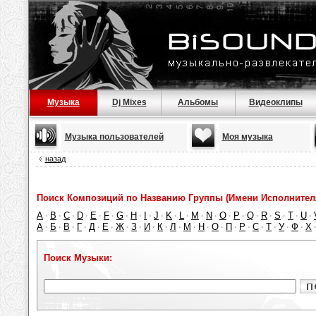
Музыка
Dj Mixes
Альбомы
Видеоклипы
Музыка пользователей
Моя музыка
назад
Поиск Композиций по Названию Группы (Имени Исполнител
A
B
C
D
E
F
G
H
I
J
K
L
M
N
O
P
Q
R
S
T
U
·
·
·
·
·
·
·
·
·
·
·
·
·
·
·
·
·
·
·
·
·
А
Б
В
Г
Д
Е
Ж
З
И
К
Л
М
Н
О
П
Р
С
Т
У
Ф
Х
·
·
·
·
·
·
·
·
·
·
·
·
·
·
·
·
·
·
·
·
Поиск Музыки: