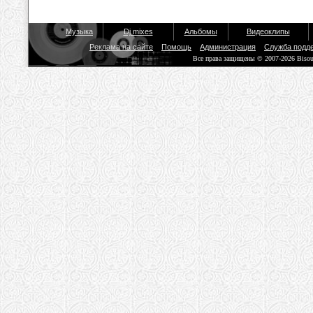
Музыка
Dj mixes
Альбомы
Видеоклипы
Реклама на сайте
Помощь
Администрация
Служба подд
Все права защищены © 2007-2026 Biso