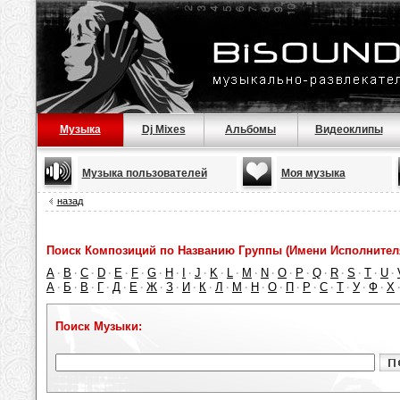
Музыка
Dj Mixes
Альбомы
Видеоклипы
Музыка пользователей
Моя музыка
назад
Поиск Композиций по Названию Группы (Имени Исполнител
A
B
C
D
E
F
G
H
I
J
K
L
M
N
O
P
Q
R
S
T
U
·
·
·
·
·
·
·
·
·
·
·
·
·
·
·
·
·
·
·
·
·
А
Б
В
Г
Д
Е
Ж
З
И
К
Л
М
Н
О
П
Р
С
Т
У
Ф
Х
·
·
·
·
·
·
·
·
·
·
·
·
·
·
·
·
·
·
·
·
Поиск Музыки: