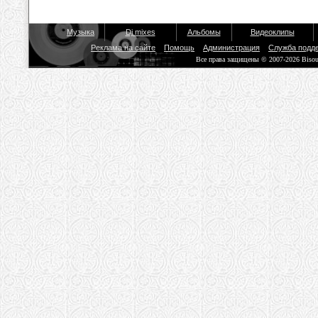
Музыка
Dj mixes
Альбомы
Видеоклипы
Реклама на сайте
Помощь
Администрация
Служба подд
Все права защищены © 2007-2026 Biso