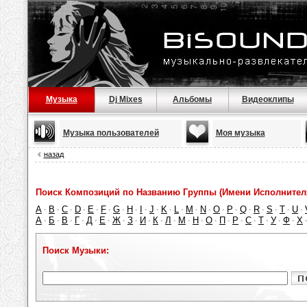
Музыка
Dj Mixes
Альбомы
Видеоклипы
Музыка пользователей
Моя музыка
назад
Поиск Композиций по Названию Группы (Имени Исполнител
A
B
C
D
E
F
G
H
I
J
K
L
M
N
O
P
Q
R
S
T
U
·
·
·
·
·
·
·
·
·
·
·
·
·
·
·
·
·
·
·
·
·
А
Б
В
Г
Д
Е
Ж
З
И
К
Л
М
Н
О
П
Р
С
Т
У
Ф
Х
·
·
·
·
·
·
·
·
·
·
·
·
·
·
·
·
·
·
·
·
Поиск Музыки: