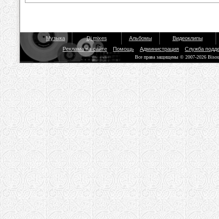
Музыка
Dj mixes
Альбомы
Видеоклипы
Реклама на сайте
Помощь
Администрация
Служба подд
Все права защищены © 2007-2026 Biso