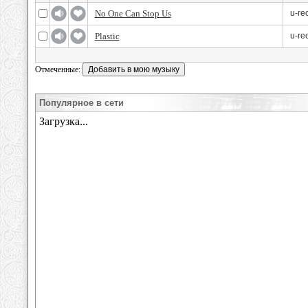
No One Can Stop Us
u-re
Plastic
u-re
Отмеченные:
Популярное в сети