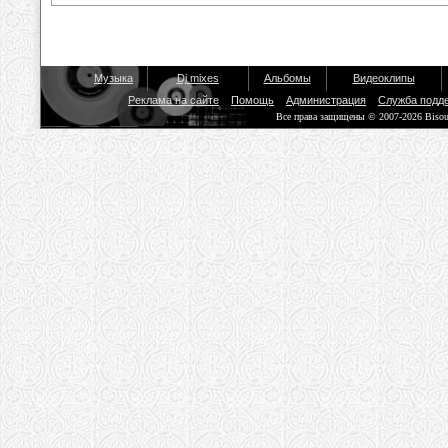
Музыка
Dj mixes
Альбомы
Видеоклипы
Реклама на сайте
Помощь
Администрация
Служба подд
Все права защищены © 2007-2026 Biso