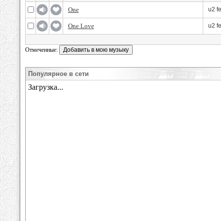
One
u2 fe
One Love
u2 fe
Отмеченные:
Популярное в сети