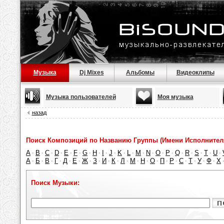
Музыка
Dj Mixes
Альбомы
Видеоклипы
Музыка пользователей
Моя музыка
назад
Поиск Композиций по Названию Группы (Имени Исполнител
A
B
C
D
E
F
G
H
I
J
K
L
M
N
O
P
Q
R
S
T
U
·
·
·
·
·
·
·
·
·
·
·
·
·
·
·
·
·
·
·
·
·
А
Б
В
Г
Д
Е
Ж
З
И
К
Л
М
Н
О
П
Р
С
Т
У
Ф
Х
·
·
·
·
·
·
·
·
·
·
·
·
·
·
·
·
·
·
·
·
Поиск Музыки: