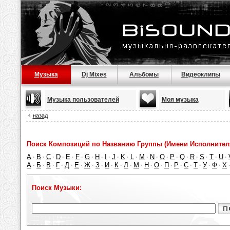
Музыка
Dj Mixes
Альбомы
Видеоклипы
Музыка пользователей
Моя музыка
назад
Поиск Композиций по Названию Группы (Имени Исполнител
A
B
C
D
E
F
G
H
I
J
K
L
M
N
O
P
Q
R
S
T
U
·
·
·
·
·
·
·
·
·
·
·
·
·
·
·
·
·
·
·
·
·
А
Б
В
Г
Д
Е
Ж
З
И
К
Л
М
Н
О
П
Р
С
Т
У
Ф
Х
·
·
·
·
·
·
·
·
·
·
·
·
·
·
·
·
·
·
·
·
Поиск Музыки: