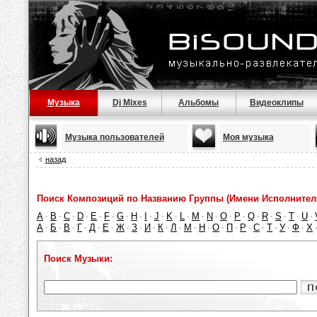
Музыка
Dj Mixes
Альбомы
Видеоклипы
Музыка пользователей
Моя музыка
назад
Поиск Композиций по Названию Группы (Имени Исполнител
A
B
C
D
E
F
G
H
I
J
K
L
M
N
O
P
Q
R
S
T
U
·
·
·
·
·
·
·
·
·
·
·
·
·
·
·
·
·
·
·
·
·
А
Б
В
Г
Д
Е
Ж
З
И
К
Л
М
Н
О
П
Р
С
Т
У
Ф
Х
·
·
·
·
·
·
·
·
·
·
·
·
·
·
·
·
·
·
·
·
Поиск Музыки: