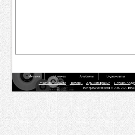
Музыка
Dj mixes
Альбомы
Видеоклипы
Реклама на сайте
Помощь
Администрация
Служба подд
Все права защищены © 2007-2026 Biso