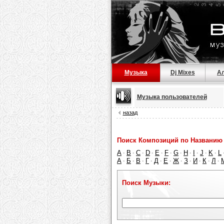
Музыка
Dj Mixes
А
Музыка пользователей
назад
Поиск Композиций по Названию 
A
B
C
D
E
F
G
H
I
J
K
L
·
·
·
·
·
·
·
·
·
·
·
А
Б
В
Г
Д
Е
Ж
З
И
К
Л
·
·
·
·
·
·
·
·
·
·
·
Поиск Музыки: