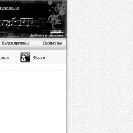
Регистрация
Помощь
Добавить в избранное
Видео приколы
Flash-игры
тели
Форум