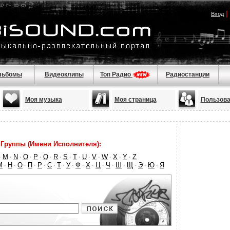
|
Вход
льбомы
Видеоклипы
Топ Радио
Радиостанции
Моя музыка
Моя страница
Пользова
Группы (Имени Исполнителя):
M
N
O
P
Q
R
S
T
U
V
W
X
Y
Z
·
·
·
·
·
·
·
·
·
·
·
·
·
·
М
Н
О
П
Р
С
Т
У
Ф
Х
Ц
Ч
Ш
Щ
Э
Ю
Я
·
·
·
·
·
·
·
·
·
·
·
·
·
·
·
·