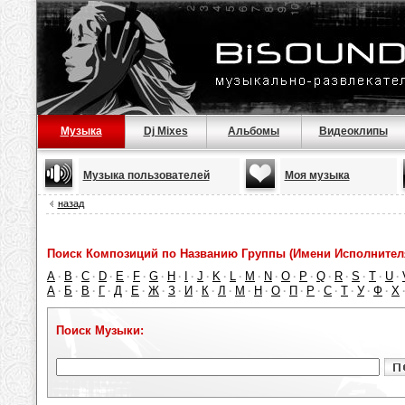
Музыка
Dj Mixes
Альбомы
Видеоклипы
Музыка пользователей
Моя музыка
назад
Поиск Композиций по Названию Группы (Имени Исполнител
A
B
C
D
E
F
G
H
I
J
K
L
M
N
O
P
Q
R
S
T
U
·
·
·
·
·
·
·
·
·
·
·
·
·
·
·
·
·
·
·
·
·
А
Б
В
Г
Д
Е
Ж
З
И
К
Л
М
Н
О
П
Р
С
Т
У
Ф
Х
·
·
·
·
·
·
·
·
·
·
·
·
·
·
·
·
·
·
·
·
Поиск Музыки: