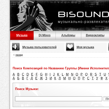
Музыка
Dj Mixes
Альбомы
Видеоклипы
Музыка пользователей
Моя музыка
назад
Поиск Композиций по Названию Группы (Имени Исполнител
A
B
C
D
E
F
G
H
I
J
K
L
M
N
O
P
Q
R
S
T
U
·
·
·
·
·
·
·
·
·
·
·
·
·
·
·
·
·
·
·
·
·
А
Б
В
Г
Д
Е
Ж
З
И
К
Л
М
Н
О
П
Р
С
Т
У
Ф
Х
·
·
·
·
·
·
·
·
·
·
·
·
·
·
·
·
·
·
·
·
Поиск Музыки: