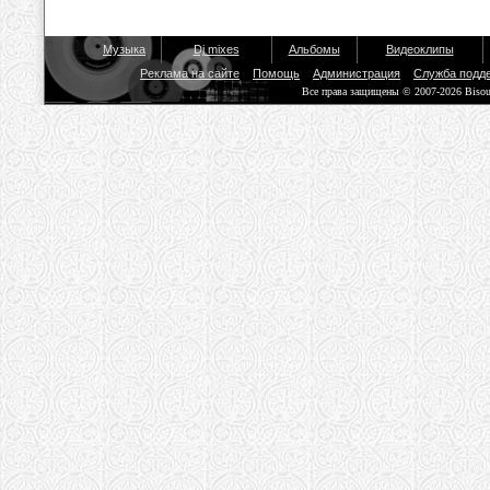
Музыка
Dj mixes
Альбомы
Видеоклипы
Реклама на сайте
Помощь
Администрация
Служба подд
Все права защищены © 2007-2026 Biso