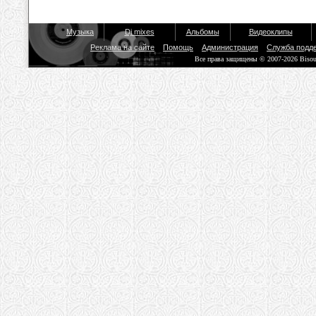
Музыка
Dj mixes
Альбомы
Видеоклипы
Реклама на сайте
Помощь
Администрация
Служба подд
Все права защищены © 2007-2026 Biso