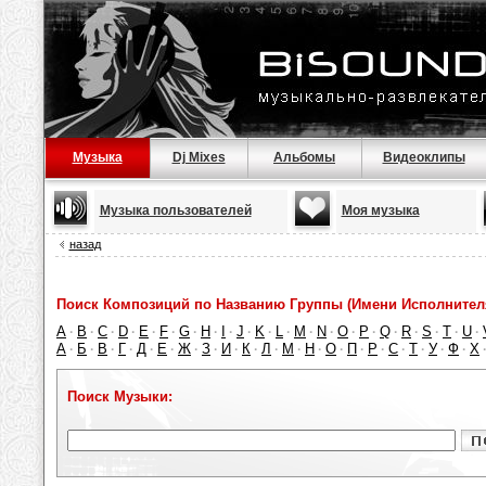
Музыка
Dj Mixes
Альбомы
Видеоклипы
Музыка пользователей
Моя музыка
назад
Поиск Композиций по Названию Группы (Имени Исполнител
A
B
C
D
E
F
G
H
I
J
K
L
M
N
O
P
Q
R
S
T
U
·
·
·
·
·
·
·
·
·
·
·
·
·
·
·
·
·
·
·
·
·
А
Б
В
Г
Д
Е
Ж
З
И
К
Л
М
Н
О
П
Р
С
Т
У
Ф
Х
·
·
·
·
·
·
·
·
·
·
·
·
·
·
·
·
·
·
·
·
Поиск Музыки: