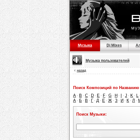
Музыка
Dj Mixes
А
Музыка пользователей
назад
Поиск Композиций по Названию 
A
B
C
D
E
F
G
H
I
J
K
L
·
·
·
·
·
·
·
·
·
·
·
А
Б
В
Г
Д
Е
Ж
З
И
К
Л
·
·
·
·
·
·
·
·
·
·
·
Поиск Музыки: