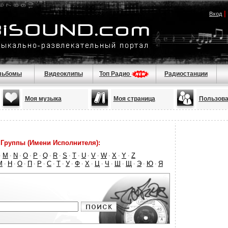
|
Вход
льбомы
Видеоклипы
Топ Радио
Радиостанции
Моя музыка
Моя страница
Пользова
Группы (Имени Исполнителя):
M
N
O
P
Q
R
S
T
U
V
W
X
Y
Z
·
·
·
·
·
·
·
·
·
·
·
·
·
·
М
Н
О
П
Р
С
Т
У
Ф
Х
Ц
Ч
Ш
Щ
Э
Ю
Я
·
·
·
·
·
·
·
·
·
·
·
·
·
·
·
·