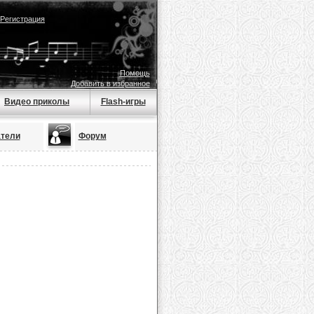
Регистрация
Помощь
Добавить в избранное
Видео приколы
Flash-игры
тели
Форум