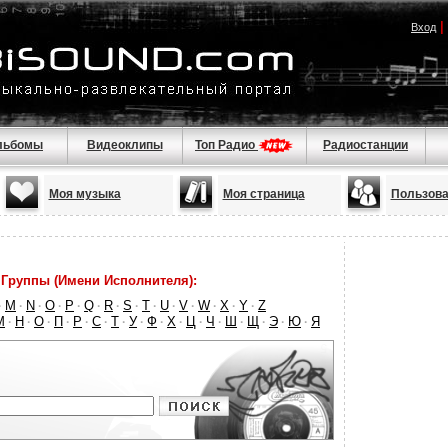
|
Вход
льбомы
Видеоклипы
Топ Радио
Радиостанции
Моя музыка
Моя страница
Пользова
Группы (Имени Исполнителя):
M
N
O
P
Q
R
S
T
U
V
W
X
Y
Z
·
·
·
·
·
·
·
·
·
·
·
·
·
·
М
Н
О
П
Р
С
Т
У
Ф
Х
Ц
Ч
Ш
Щ
Э
Ю
Я
·
·
·
·
·
·
·
·
·
·
·
·
·
·
·
·