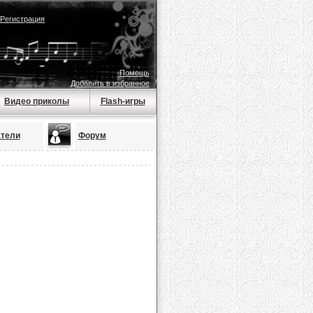
Регистрация
Помощь
Добавить в избранное
Видео приколы
Flash-игры
тели
Форум