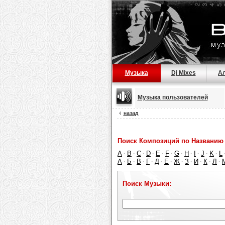
Музыка
Dj Mixes
А
Музыка пользователей
назад
Поиск Композиций по Названию 
A
B
C
D
E
F
G
H
I
J
K
L
·
·
·
·
·
·
·
·
·
·
·
А
Б
В
Г
Д
Е
Ж
З
И
К
Л
·
·
·
·
·
·
·
·
·
·
·
Поиск Музыки: