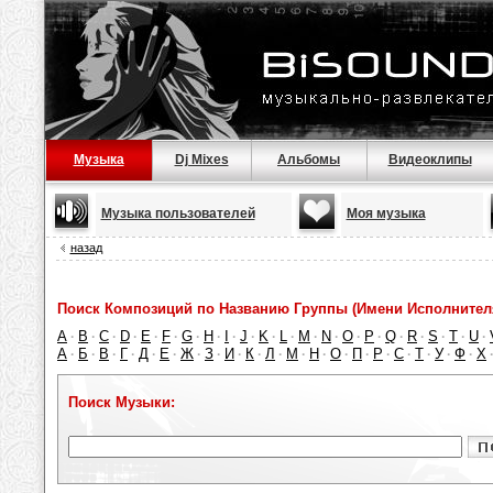
Музыка
Dj Mixes
Альбомы
Видеоклипы
Музыка пользователей
Моя музыка
назад
Поиск Композиций по Названию Группы (Имени Исполнител
A
B
C
D
E
F
G
H
I
J
K
L
M
N
O
P
Q
R
S
T
U
·
·
·
·
·
·
·
·
·
·
·
·
·
·
·
·
·
·
·
·
·
А
Б
В
Г
Д
Е
Ж
З
И
К
Л
М
Н
О
П
Р
С
Т
У
Ф
Х
·
·
·
·
·
·
·
·
·
·
·
·
·
·
·
·
·
·
·
·
Поиск Музыки: