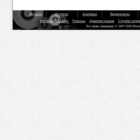
Музыка
Dj mixes
Альбомы
Видеоклипы
Реклама на сайте
Помощь
Администрация
Служба подд
Все права защищены © 2007-2026 Biso