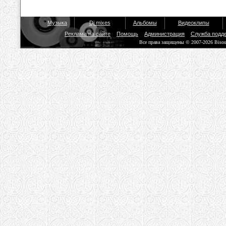
Музыка
Dj mixes
Альбомы
Видеоклипы
Реклама на сайте
Помощь
Администрация
Служба подд
Все права защищены © 2007-2026 Biso