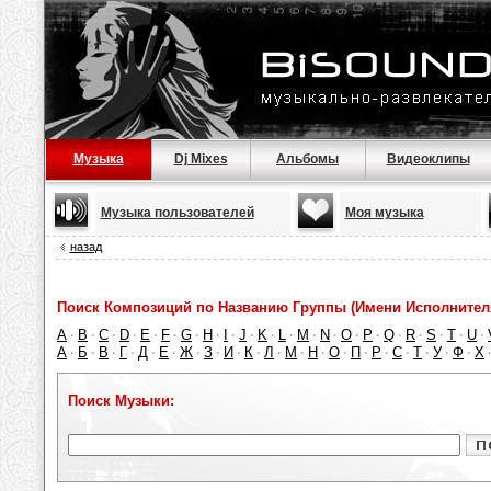
Музыка
Dj Mixes
Альбомы
Видеоклипы
Музыка пользователей
Моя музыка
назад
Поиск Композиций по Названию Группы (Имени Исполнител
A
B
C
D
E
F
G
H
I
J
K
L
M
N
O
P
Q
R
S
T
U
·
·
·
·
·
·
·
·
·
·
·
·
·
·
·
·
·
·
·
·
·
А
Б
В
Г
Д
Е
Ж
З
И
К
Л
М
Н
О
П
Р
С
Т
У
Ф
Х
·
·
·
·
·
·
·
·
·
·
·
·
·
·
·
·
·
·
·
·
Поиск Музыки: