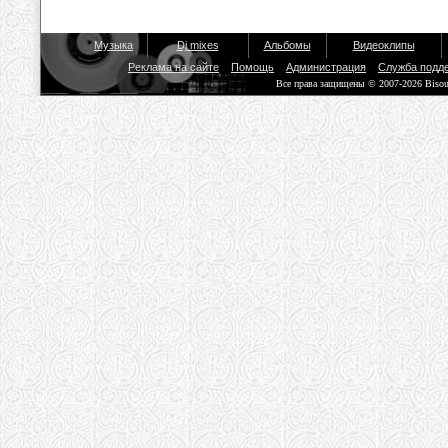
Музыка
Dj mixes
Альбомы
Видеоклипы
Реклама на сайте
Помощь
Администрация
Служба подд
Все права защищены © 2007-2026 Biso