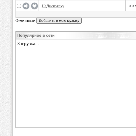
НаДискотеку
р е 
Отмеченные:
Популярное в сети