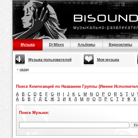
Музыка
Dj Mixes
Альбомы
Видеоклипы
Музыка пользователей
Моя музыка
назад
Поиск Композиций по Названию Группы (Имени Исполнител
A
B
C
D
E
F
G
H
I
J
K
L
M
N
O
P
Q
R
S
T
U
·
·
·
·
·
·
·
·
·
·
·
·
·
·
·
·
·
·
·
·
·
А
Б
В
Г
Д
Е
Ж
З
И
К
Л
М
Н
О
П
Р
С
Т
У
Ф
Х
·
·
·
·
·
·
·
·
·
·
·
·
·
·
·
·
·
·
·
·
Поиск Музыки: