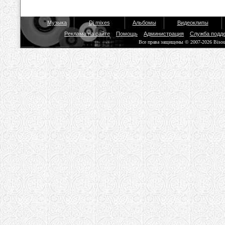
Музыка
Dj mixes
Альбомы
Видеоклипы
Реклама на сайте
Помощь
Администрация
Служба подд
Все права защищены © 2007-2026 Biso