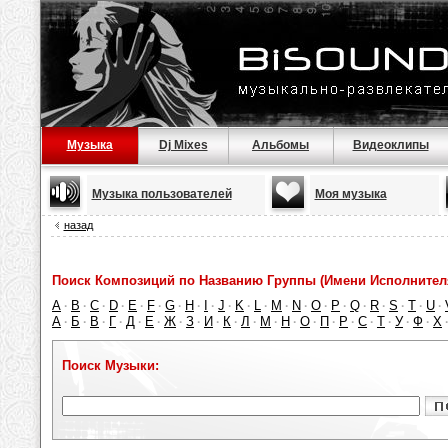
Музыка
Dj Mixes
Альбомы
Видеоклипы
Музыка пользователей
Моя музыка
назад
Поиск Композиций по Названию Группы (Имени Исполнител
A
B
C
D
E
F
G
H
I
J
K
L
M
N
O
P
Q
R
S
T
U
·
·
·
·
·
·
·
·
·
·
·
·
·
·
·
·
·
·
·
·
·
А
Б
В
Г
Д
Е
Ж
З
И
К
Л
М
Н
О
П
Р
С
Т
У
Ф
Х
·
·
·
·
·
·
·
·
·
·
·
·
·
·
·
·
·
·
·
·
Поиск Музыки: