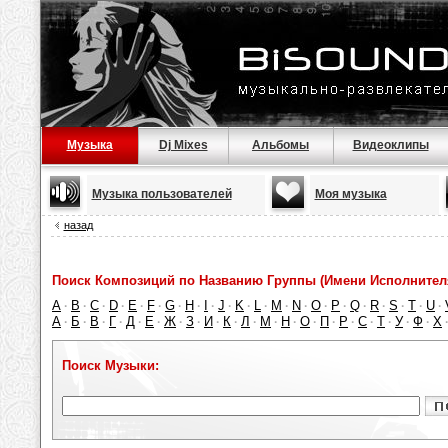
Музыка
Dj Mixes
Альбомы
Видеоклипы
Музыка пользователей
Моя музыка
назад
Поиск Композиций по Названию Группы (Имени Исполнител
A
B
C
D
E
F
G
H
I
J
K
L
M
N
O
P
Q
R
S
T
U
·
·
·
·
·
·
·
·
·
·
·
·
·
·
·
·
·
·
·
·
·
А
Б
В
Г
Д
Е
Ж
З
И
К
Л
М
Н
О
П
Р
С
Т
У
Ф
Х
·
·
·
·
·
·
·
·
·
·
·
·
·
·
·
·
·
·
·
·
Поиск Музыки: