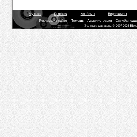
Музыка
Dj mixes
Альбомы
Видеоклипы
Реклама на сайте
Помощь
Администрация
Служба подд
Все права защищены © 2007-2026 Biso