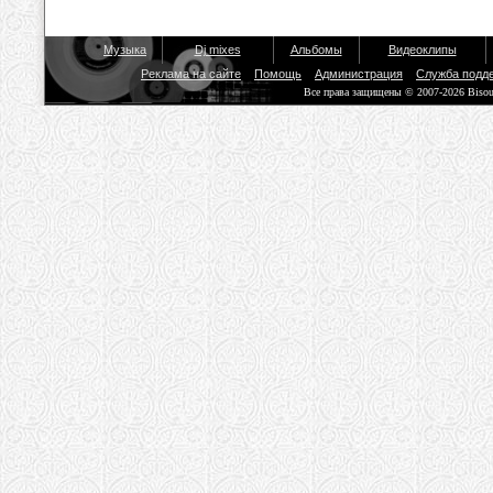
Музыка
Dj mixes
Альбомы
Видеоклипы
Реклама на сайте
Помощь
Администрация
Служба подд
Все права защищены © 2007-2026 Biso