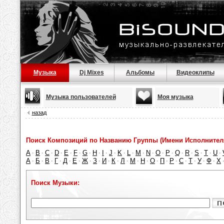
Музыка
Dj Mixes
Альбомы
Видеоклипы
Музыка пользователей
Моя музыка
назад
Поиск Композиций по Названию Группы (Имени Исполнител
A
B
C
D
E
F
G
H
I
J
K
L
M
N
O
P
Q
R
S
T
U
·
·
·
·
·
·
·
·
·
·
·
·
·
·
·
·
·
·
·
·
·
А
Б
В
Г
Д
Е
Ж
З
И
К
Л
М
Н
О
П
Р
С
Т
У
Ф
Х
·
·
·
·
·
·
·
·
·
·
·
·
·
·
·
·
·
·
·
·
Поиск Музыки: