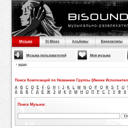
Музыка
Dj Mixes
Альбомы
Видеоклипы
Музыка пользователей
Моя музыка
назад
Поиск Композиций по Названию Группы (Имени Исполнител
A
B
C
D
E
F
G
H
I
J
K
L
M
N
O
P
Q
R
S
T
U
·
·
·
·
·
·
·
·
·
·
·
·
·
·
·
·
·
·
·
·
·
А
Б
В
Г
Д
Е
Ж
З
И
К
Л
М
Н
О
П
Р
С
Т
У
Ф
Х
·
·
·
·
·
·
·
·
·
·
·
·
·
·
·
·
·
·
·
·
Поиск Музыки: