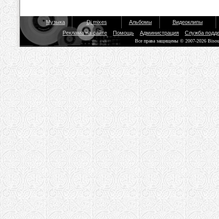
Музыка
Dj mixes
Альбомы
Видеоклипы
Реклама на сайте
Помощь
Администрация
Служба подд
Все права защищены © 2007-2026 Biso