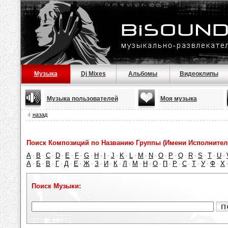
Музыка
Dj Mixes
Альбомы
Видеоклипы
Музыка пользователей
Моя музыка
назад
Поиск Композиций по Названию Группы (Имени Исполнител
A
B
C
D
E
F
G
H
I
J
K
L
M
N
O
P
Q
R
S
T
U
·
·
·
·
·
·
·
·
·
·
·
·
·
·
·
·
·
·
·
·
·
А
Б
В
Г
Д
Е
Ж
З
И
К
Л
М
Н
О
П
Р
С
Т
У
Ф
Х
·
·
·
·
·
·
·
·
·
·
·
·
·
·
·
·
·
·
·
·
Поиск Музыки: