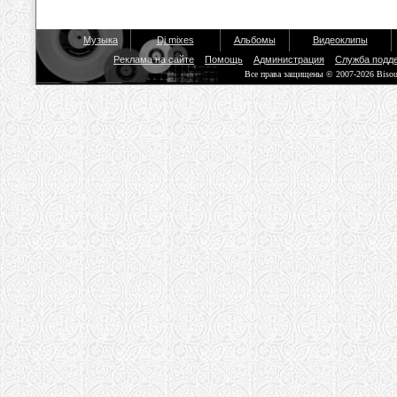
Музыка
Dj mixes
Альбомы
Видеоклипы
Реклама на сайте
Помощь
Администрация
Служба подд
Все права защищены © 2007-2026 Biso