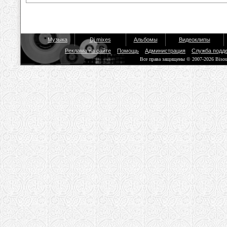
Музыка
Dj mixes
Альбомы
Видеоклипы
Реклама на сайте
Помощь
Администрация
Служба подд
Все права защищены © 2007-2026 Biso