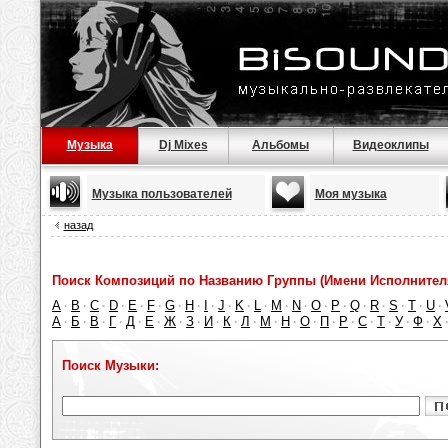
Музыка
Dj Mixes
Альбомы
Видеоклипы
Музыка пользователей
Моя музыка
назад
Поиск Композиций по Названию Группы (Имени Исполнител
A
B
C
D
E
F
G
H
I
J
K
L
M
N
O
P
Q
R
S
T
U
·
·
·
·
·
·
·
·
·
·
·
·
·
·
·
·
·
·
·
·
·
А
Б
В
Г
Д
Е
Ж
З
И
К
Л
М
Н
О
П
Р
С
Т
У
Ф
Х
·
·
·
·
·
·
·
·
·
·
·
·
·
·
·
·
·
·
·
·
Поиск Музыки: