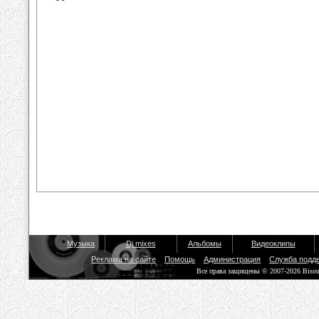
Музыка
Dj mixes
Альбомы
Видеоклипы
Реклама на сайте
Помощь
Администрация
Служба подд
Все права защищены © 2007-2026 Biso