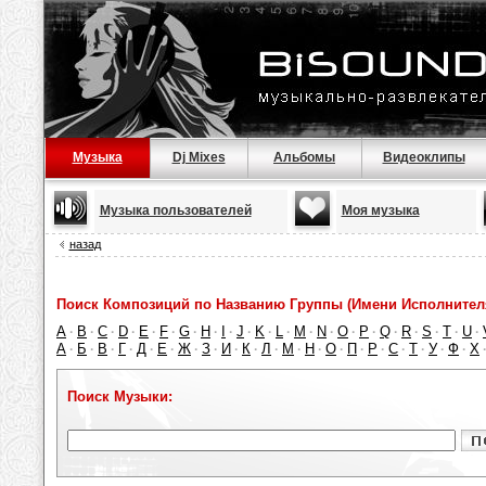
Музыка
Dj Mixes
Альбомы
Видеоклипы
Музыка пользователей
Моя музыка
назад
Поиск Композиций по Названию Группы (Имени Исполнител
A
B
C
D
E
F
G
H
I
J
K
L
M
N
O
P
Q
R
S
T
U
·
·
·
·
·
·
·
·
·
·
·
·
·
·
·
·
·
·
·
·
·
А
Б
В
Г
Д
Е
Ж
З
И
К
Л
М
Н
О
П
Р
С
Т
У
Ф
Х
·
·
·
·
·
·
·
·
·
·
·
·
·
·
·
·
·
·
·
·
Поиск Музыки: