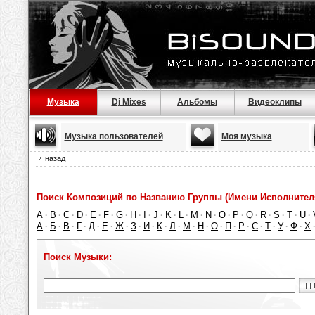
Музыка
Dj Mixes
Альбомы
Видеоклипы
Музыка пользователей
Моя музыка
назад
Поиск Композиций по Названию Группы (Имени Исполнител
A
B
C
D
E
F
G
H
I
J
K
L
M
N
O
P
Q
R
S
T
U
·
·
·
·
·
·
·
·
·
·
·
·
·
·
·
·
·
·
·
·
·
А
Б
В
Г
Д
Е
Ж
З
И
К
Л
М
Н
О
П
Р
С
Т
У
Ф
Х
·
·
·
·
·
·
·
·
·
·
·
·
·
·
·
·
·
·
·
·
Поиск Музыки: