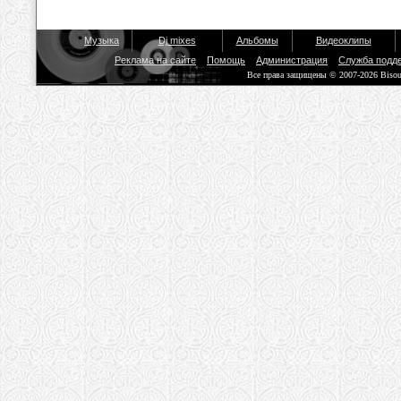
Музыка
Dj mixes
Альбомы
Видеоклипы
Реклама на сайте
Помощь
Администрация
Служба подд
Все права защищены © 2007-2026 Biso