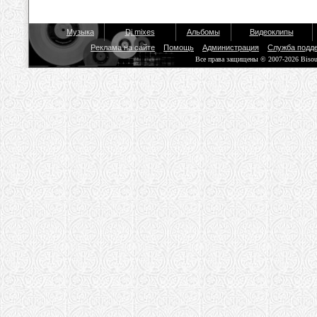
Музыка
Dj mixes
Альбомы
Видеоклипы
Реклама на сайте
Помощь
Администрация
Служба подд
Все права защищены © 2007-2026 Biso