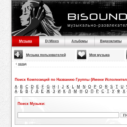
Музыка
Dj Mixes
Альбомы
Видеоклипы
Музыка пользователей
Моя музыка
назад
Поиск Композиций по Названию Группы (Имени Исполнител
A
B
C
D
E
F
G
H
I
J
K
L
M
N
O
P
Q
R
S
T
U
·
·
·
·
·
·
·
·
·
·
·
·
·
·
·
·
·
·
·
·
·
А
Б
В
Г
Д
Е
Ж
З
И
К
Л
М
Н
О
П
Р
С
Т
У
Ф
Х
·
·
·
·
·
·
·
·
·
·
·
·
·
·
·
·
·
·
·
·
Поиск Музыки: