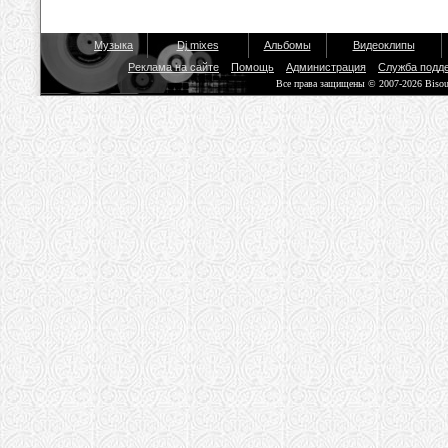
Музыка
Dj mixes
Альбомы
Видеоклипы
Реклама на сайте
Помощь
Администрация
Служба подд
Все права защищены © 2007-2026 Biso