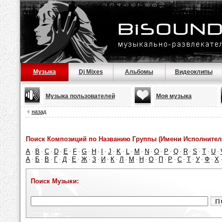
Музыка
Dj Mixes
Альбомы
Видеоклипы
Музыка пользователей
Моя музыка
назад
Поиск Композиций по Названию Группы (Имени Исполнител
A
B
C
D
E
F
G
H
I
J
K
L
M
N
O
P
Q
R
S
T
U
·
·
·
·
·
·
·
·
·
·
·
·
·
·
·
·
·
·
·
·
·
А
Б
В
Г
Д
Е
Ж
З
И
К
Л
М
Н
О
П
Р
С
Т
У
Ф
Х
·
·
·
·
·
·
·
·
·
·
·
·
·
·
·
·
·
·
·
·
Поиск Музыки: