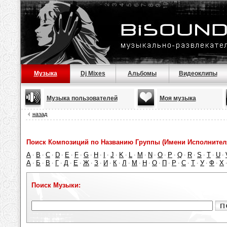
Музыка
Dj Mixes
Альбомы
Видеоклипы
Музыка пользователей
Моя музыка
назад
Поиск Композиций по Названию Группы (Имени Исполнител
A
B
C
D
E
F
G
H
I
J
K
L
M
N
O
P
Q
R
S
T
U
·
·
·
·
·
·
·
·
·
·
·
·
·
·
·
·
·
·
·
·
·
А
Б
В
Г
Д
Е
Ж
З
И
К
Л
М
Н
О
П
Р
С
Т
У
Ф
Х
·
·
·
·
·
·
·
·
·
·
·
·
·
·
·
·
·
·
·
·
Поиск Музыки: