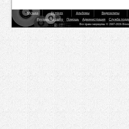
Музыка
Dj mixes
Альбомы
Видеоклипы
Реклама на сайте
Помощь
Администрация
Служба подд
Все права защищены © 2007-2026 Biso