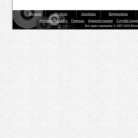
Музыка
Dj mixes
Альбомы
Видеоклипы
Реклама на сайте
Помощь
Администрация
Служба подд
Все права защищены © 2007-2026 Biso