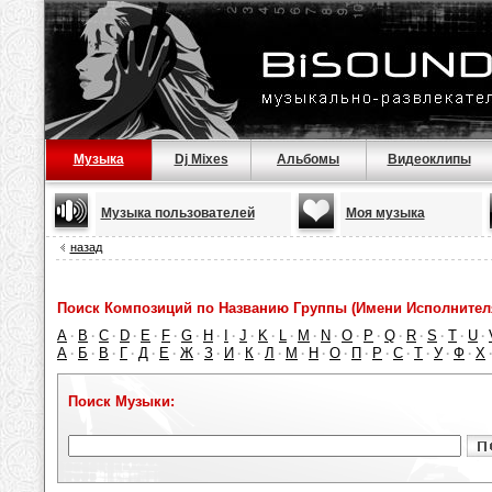
Музыка
Dj Mixes
Альбомы
Видеоклипы
Музыка пользователей
Моя музыка
назад
Поиск Композиций по Названию Группы (Имени Исполнител
A
B
C
D
E
F
G
H
I
J
K
L
M
N
O
P
Q
R
S
T
U
·
·
·
·
·
·
·
·
·
·
·
·
·
·
·
·
·
·
·
·
·
А
Б
В
Г
Д
Е
Ж
З
И
К
Л
М
Н
О
П
Р
С
Т
У
Ф
Х
·
·
·
·
·
·
·
·
·
·
·
·
·
·
·
·
·
·
·
·
Поиск Музыки: