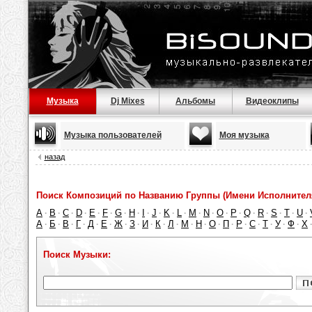
Музыка
Dj Mixes
Альбомы
Видеоклипы
Музыка пользователей
Моя музыка
назад
Поиск Композиций по Названию Группы (Имени Исполнител
A
B
C
D
E
F
G
H
I
J
K
L
M
N
O
P
Q
R
S
T
U
·
·
·
·
·
·
·
·
·
·
·
·
·
·
·
·
·
·
·
·
·
А
Б
В
Г
Д
Е
Ж
З
И
К
Л
М
Н
О
П
Р
С
Т
У
Ф
Х
·
·
·
·
·
·
·
·
·
·
·
·
·
·
·
·
·
·
·
·
Поиск Музыки: