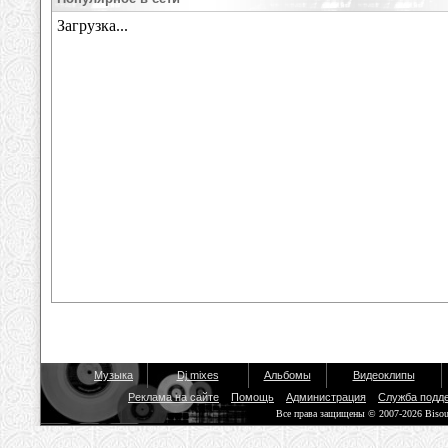
Музыка
Dj mixes
Альбомы
Видеоклипы
Реклама на сайте
Помощь
Администрация
Служба подд
Все права защищены © 2007-2026 Biso