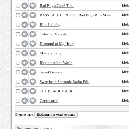
Bad Boy s Good Time
Melo
BASS TAKE CONTROL Bad Boys Blue Style
Melo
Blue Lullaby
Melo
Celestial Majesty
Melo
Diamond of My Heart
Melo
Mystery Lady
Melo
Rhythm of the World
Melo
Secret Promise
Melo
Sweetheart Serenade Radio Edit
Melo
THE BLACK MARK
Melo
Свет в окне
Melo
Отмеченные:
Популярное в сети