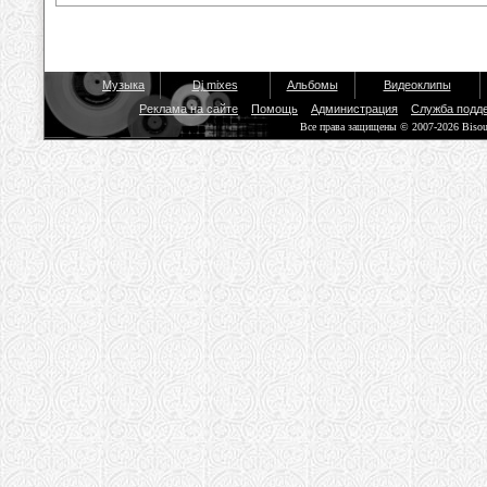
Музыка
Dj mixes
Альбомы
Видеоклипы
Реклама на сайте
Помощь
Администрация
Служба подд
Все права защищены © 2007-2026 Biso