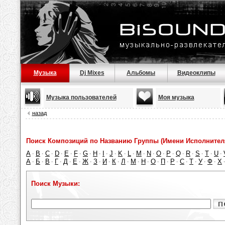
Музыка
Dj Mixes
Альбомы
Видеоклипы
Музыка пользователей
Моя музыка
назад
Поиск Композиций по Названию Группы (Имени Исполнител
A
B
C
D
E
F
G
H
I
J
K
L
M
N
O
P
Q
R
S
T
U
·
·
·
·
·
·
·
·
·
·
·
·
·
·
·
·
·
·
·
·
·
А
Б
В
Г
Д
Е
Ж
З
И
К
Л
М
Н
О
П
Р
С
Т
У
Ф
Х
·
·
·
·
·
·
·
·
·
·
·
·
·
·
·
·
·
·
·
·
Поиск Музыки: