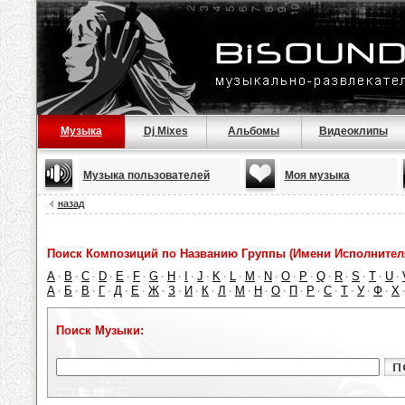
Музыка
Dj Mixes
Альбомы
Видеоклипы
Музыка пользователей
Моя музыка
назад
Поиск Композиций по Названию Группы (Имени Исполнител
A
B
C
D
E
F
G
H
I
J
K
L
M
N
O
P
Q
R
S
T
U
·
·
·
·
·
·
·
·
·
·
·
·
·
·
·
·
·
·
·
·
·
А
Б
В
Г
Д
Е
Ж
З
И
К
Л
М
Н
О
П
Р
С
Т
У
Ф
Х
·
·
·
·
·
·
·
·
·
·
·
·
·
·
·
·
·
·
·
·
Поиск Музыки: