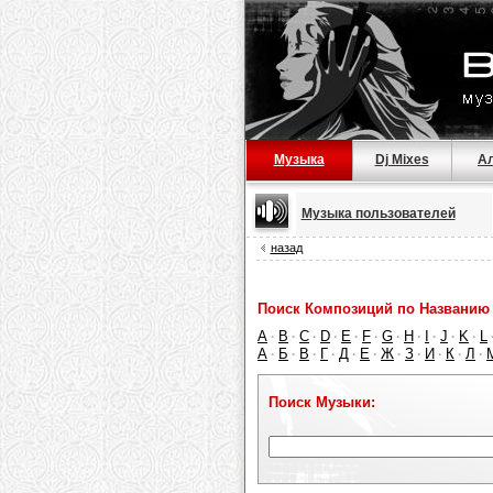
Музыка
Dj Mixes
А
Музыка пользователей
назад
Поиск Композиций по Названию 
A
B
C
D
E
F
G
H
I
J
K
L
·
·
·
·
·
·
·
·
·
·
·
А
Б
В
Г
Д
Е
Ж
З
И
К
Л
·
·
·
·
·
·
·
·
·
·
·
Поиск Музыки: