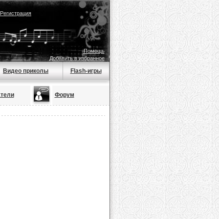
Регистрация
Помощь
Добавить в избранное
Видео приколы
Flash-игры
тели
Форум