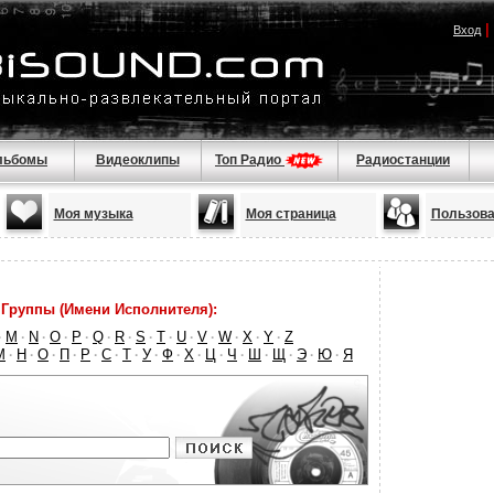
|
Вход
льбомы
Видеоклипы
Топ Радио
Радиостанции
Моя музыка
Моя страница
Пользова
Группы (Имени Исполнителя):
M
N
O
P
Q
R
S
T
U
V
W
X
Y
Z
·
·
·
·
·
·
·
·
·
·
·
·
·
·
М
Н
О
П
Р
С
Т
У
Ф
Х
Ц
Ч
Ш
Щ
Э
Ю
Я
·
·
·
·
·
·
·
·
·
·
·
·
·
·
·
·