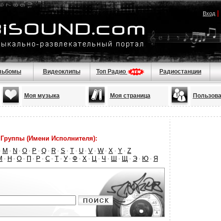
|
Вход
льбомы
Видеоклипы
Топ Радио
Радиостанции
Моя музыка
Моя страница
Пользова
Группы (Имени Исполнителя):
M
N
O
P
Q
R
S
T
U
V
W
X
Y
Z
·
·
·
·
·
·
·
·
·
·
·
·
·
·
М
Н
О
П
Р
С
Т
У
Ф
Х
Ц
Ч
Ш
Щ
Э
Ю
Я
·
·
·
·
·
·
·
·
·
·
·
·
·
·
·
·