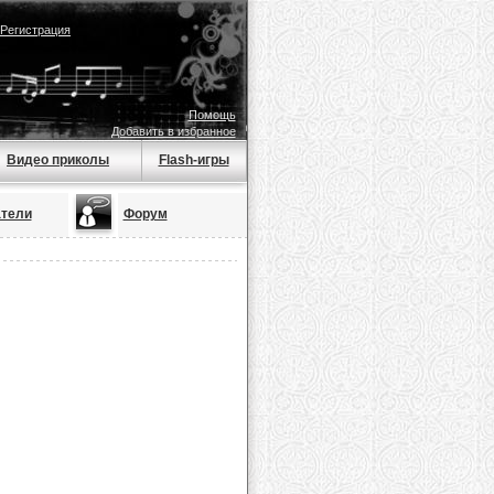
Регистрация
Помощь
Добавить в избранное
Видео приколы
Flash-игры
тели
Форум