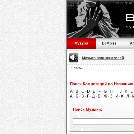
Музыка
Dj Mixes
А
Музыка пользователей
назад
Поиск Композиций по Названию 
A
B
C
D
E
F
G
H
I
J
K
L
·
·
·
·
·
·
·
·
·
·
·
А
Б
В
Г
Д
Е
Ж
З
И
К
Л
·
·
·
·
·
·
·
·
·
·
·
Поиск Музыки: