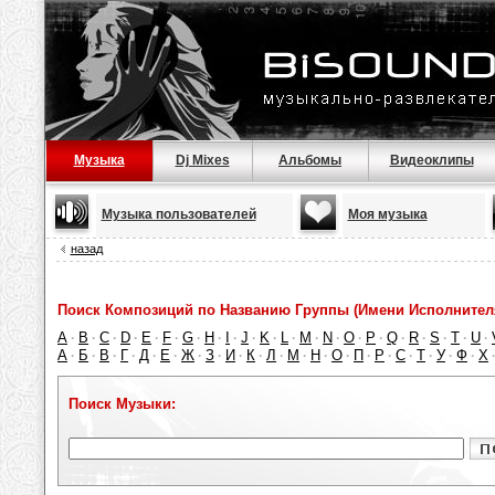
Музыка
Dj Mixes
Альбомы
Видеоклипы
Музыка пользователей
Моя музыка
назад
Поиск Композиций по Названию Группы (Имени Исполнител
A
B
C
D
E
F
G
H
I
J
K
L
M
N
O
P
Q
R
S
T
U
·
·
·
·
·
·
·
·
·
·
·
·
·
·
·
·
·
·
·
·
·
А
Б
В
Г
Д
Е
Ж
З
И
К
Л
М
Н
О
П
Р
С
Т
У
Ф
Х
·
·
·
·
·
·
·
·
·
·
·
·
·
·
·
·
·
·
·
·
Поиск Музыки: