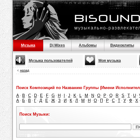
Музыка
Dj Mixes
Альбомы
Видеоклипы
Музыка пользователей
Моя музыка
назад
Поиск Композиций по Названию Группы (Имени Исполнител
A
B
C
D
E
F
G
H
I
J
K
L
M
N
O
P
Q
R
S
T
U
·
·
·
·
·
·
·
·
·
·
·
·
·
·
·
·
·
·
·
·
·
А
Б
В
Г
Д
Е
Ж
З
И
К
Л
М
Н
О
П
Р
С
Т
У
Ф
Х
·
·
·
·
·
·
·
·
·
·
·
·
·
·
·
·
·
·
·
·
Поиск Музыки: