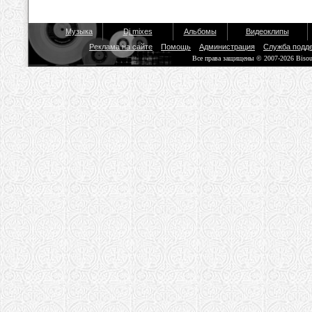
Музыка
Dj mixes
Альбомы
Видеоклипы
Реклама на сайте
Помощь
Администрация
Служба подд
Все права защищены © 2007-2026 Biso