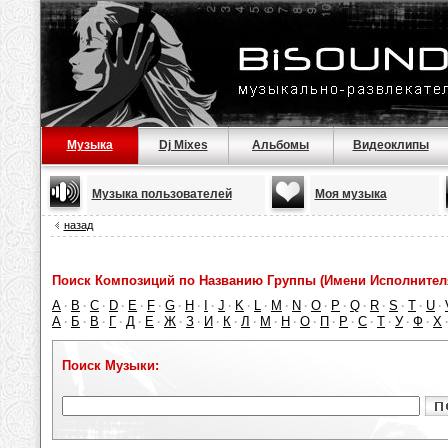
Музыка
Dj Mixes
Альбомы
Видеоклипы
Музыка пользователей
Моя музыка
назад
Поиск Композиций по Названию Группы (Имени Исполнител
A
B
C
D
E
F
G
H
I
J
K
L
M
N
O
P
Q
R
S
T
U
·
·
·
·
·
·
·
·
·
·
·
·
·
·
·
·
·
·
·
·
·
А
Б
В
Г
Д
Е
Ж
З
И
К
Л
М
Н
О
П
Р
С
Т
У
Ф
Х
·
·
·
·
·
·
·
·
·
·
·
·
·
·
·
·
·
·
·
·
Поиск Музыки: