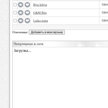
Bija Izbija
G&m 
G&M Bits
G&m 
Laika gaita
G&m 
Отмеченные:
Популярное в сети