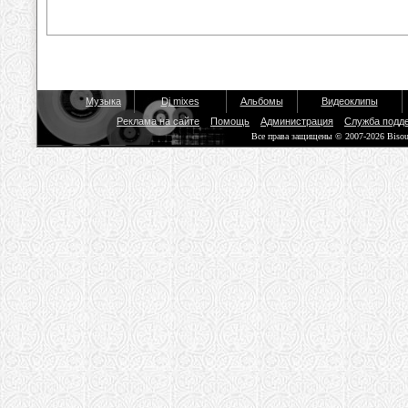
Музыка
Dj mixes
Альбомы
Видеоклипы
Реклама на сайте
Помощь
Администрация
Служба подд
Все права защищены © 2007-2026 Biso