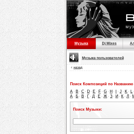
Музыка
Dj Mixes
А
Музыка пользователей
назад
Поиск Композиций по Названию 
A
B
C
D
E
F
G
H
I
J
K
L
·
·
·
·
·
·
·
·
·
·
·
А
Б
В
Г
Д
Е
Ж
З
И
К
Л
·
·
·
·
·
·
·
·
·
·
·
Поиск Музыки: