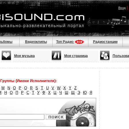
|
Вход
льбомы
Видеоклипы
Топ Радио
Радиостанции
Моя музыка
Моя страница
Пользова
Группы (Имени Исполнителя):
M
N
O
P
Q
R
S
T
U
V
W
X
Y
Z
·
·
·
·
·
·
·
·
·
·
·
·
·
·
М
Н
О
П
Р
С
Т
У
Ф
Х
Ц
Ч
Ш
Щ
Э
Ю
Я
·
·
·
·
·
·
·
·
·
·
·
·
·
·
·
·