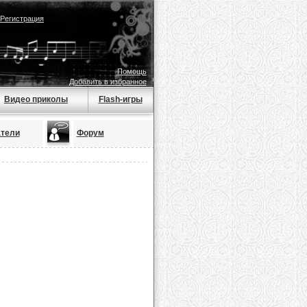
Регистрация
Помощь
Добавить в избранное
Видео приколы
Flash-игры
тели
Форум