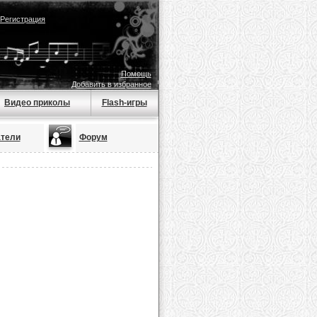
Регистрация
Помощь
Добавить в избранное
Видео приколы
Flash-игры
тели
Форум