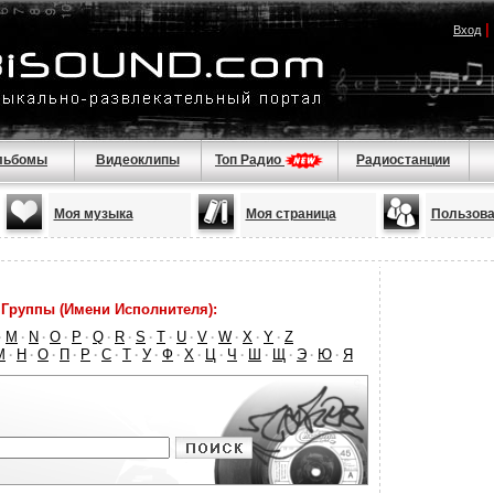
|
Вход
льбомы
Видеоклипы
Топ Радио
Радиостанции
Моя музыка
Моя страница
Пользова
Группы (Имени Исполнителя):
M
N
O
P
Q
R
S
T
U
V
W
X
Y
Z
·
·
·
·
·
·
·
·
·
·
·
·
·
·
М
Н
О
П
Р
С
Т
У
Ф
Х
Ц
Ч
Ш
Щ
Э
Ю
Я
·
·
·
·
·
·
·
·
·
·
·
·
·
·
·
·