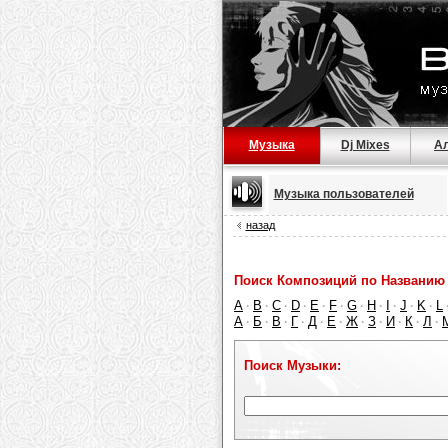
Музыка
Dj Mixes
А
Музыка пользователей
назад
Поиск Композиций по Названию 
A
B
C
D
E
F
G
H
I
J
K
L
·
·
·
·
·
·
·
·
·
·
·
А
Б
В
Г
Д
Е
Ж
З
И
К
Л
·
·
·
·
·
·
·
·
·
·
·
Поиск Музыки: